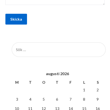
SÖK
EFTER:
augusti 2026
M
T
O
T
F
L
S
1
2
3
4
5
6
7
8
9
10
11
12
13
14
15
16