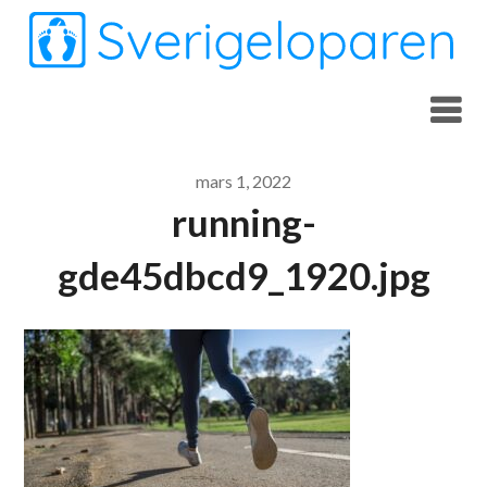
Skip
to
content
mars 1, 2022
running-
gde45dbcd9_1920.jpg