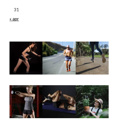
31
« apr