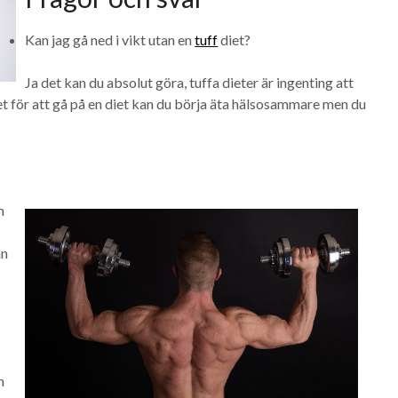
Kan jag gå ned i vikt utan en
tuff
diet?
Ja det kan du absolut göra, tuffa dieter är ingenting att
let för att gå på en diet kan du börja äta hälsosammare men du
m
an
n