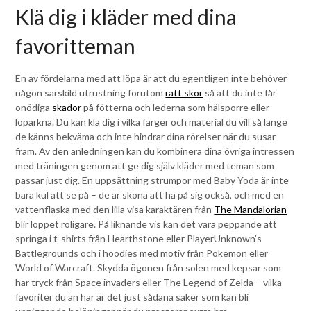
Klä dig i kläder med dina
favoritteman
En av fördelarna med att löpa är att du egentligen inte behöver
någon särskild utrustning förutom
rätt skor
så att du inte får
onödiga
skador
på fötterna och lederna som hälsporre eller
löparknä. Du kan klä dig i vilka färger och material du vill så länge
de känns bekväma och inte hindrar dina rörelser när du susar
fram. Av den anledningen kan du kombinera dina övriga intressen
med träningen genom att ge dig själv kläder med teman som
passar just dig. En uppsättning strumpor med Baby Yoda är inte
bara kul att se på – de är sköna att ha på sig också, och med en
vattenflaska med den lilla visa karaktären från
The Mandalorian
blir loppet roligare. På liknande vis kan det vara peppande att
springa i t-shirts från Hearthstone eller PlayerUnknown’s
Battlegrounds och i hoodies med motiv från Pokemon eller
World of Warcraft. Skydda ögonen från solen med kepsar som
har tryck från Space invaders eller The Legend of Zelda – vilka
favoriter du än har är det just sådana saker som kan bli