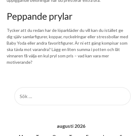
uppiggande belöningar när du presterar extra bra.
Peppande prylar
Tycker att du redan har de löparkläder du vill kan du istället ge
dig själv samlarfigurer, koppar, nyckelringar eller stressbollar med
Baby Yoda eller andra favoritfigurer. Är ni ett gäng kompisar som
ska tävla mot varandra? Lägg en liten summa i potten och låt
vinnaren få välja en kul pryl som pris – vad kan vara mer
motiverande?
SÖK
EFTER:
augusti 2026