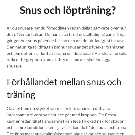
Snus och löpträning?
Är du snusare har du förmodligen redan dåligt samvete över hur
det påverkar hälsan. Du har säkert redan ställt dig frågan många
gånger hur snus påverkar hälsan och om det är farligt att snusa.
Den naturliga följdfrågan blir hur snusandet påverkar träningen
och om det ens är lönt att träna om du snusar? Här ska vi försöka
reda ut begreppen utan att bry oss om att skuldbelägga
snusare.
Förhållandet mellan snus och
träning
Oavsett om du styrketränar eller löptränar kan det vara
intressant att veta vad snuset gör med kroppen. De flesta
känner redan till att snusandet kan leda till ökad risk för skador
och sämre kondition, men självklart kan du både snusa och träna!
Det finns massor av människor som både rökar och snusar, men