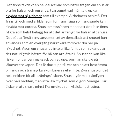
Det finns faktiskt en hel del artiklar som lyfter frågan om snus är
bra för hälsan och om snus, tvärtemot vad många tror, kan
skydda mot sjukdomar
som till exempel Alzheimers och MS. Det
finns till och med artiklar som för fram frågan om snusande kan
skydda mot corona. Snuskommissionen menar att det inte finns
några som helst belägg för att det är farligt för hälsan att snusa.
Det bästa försäljningsargumentet av dem alla är att snuset kan
användas som en övergång när rökare försöker dra ner på
nikotinet. Även om snusande inte är lika farligt som rökande är
det naturligtvis bättre för hälsan att låta bli. Snusande kan öka
risken för cancer i magsäck och strupe, om man ska tro på
läkarvetenskapen. Det är dock upp till var och en att bestämma
om snus och träning kan kombineras eller inte. Zyn snus gör det
hela enklare för alla träningsälskare. Snusar gör man nämligen
över hela världen, men inte lika mycket som vi gör i Sverige. Här
älskar vi att snusa minst lika mycket som vi älskar att träna.
SÖK
EFTER: