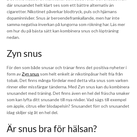
där snusandet helt klart ses som ett bättre alternativ än
cigaretter. Nikotinet påverkar blodtryck, puls och hjärnans
dopaminnivåer. Snus är beroendeframkallande, men har inte
samma negativa inverkan på lungorna som rökning har. Läs mer
om hur du på bästa sätt kan kombinera snus och löpträning
nedan.
Zyn snus
För den som både snusar och tränar finns det positiva nyheter i
form av
Zyn snus
som helt enkelt är nikotinpåsar helt fria från
tobak. Det finns många fördelar med detta vita snus som varken
rinner eller missfärgar tänderna. Med Zyn snus kan du kombinera
snusandet med träning. Det finns även en hel del fräscha smaker
som kan lyfta ditt snusande till nya nivåer. Vad sägs till exempel
om äpple, citrus eller blodapelsin? Snusandet förr och snusandet
idag skiljer sig åt en hel del.
Är snus bra för hälsan?